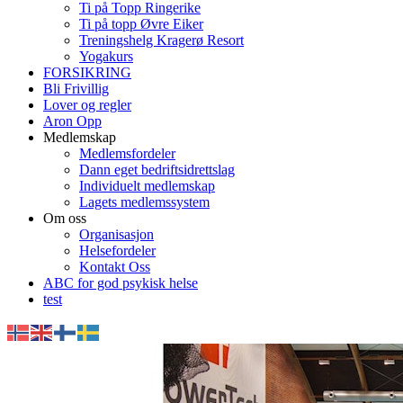
Ti på Topp Ringerike
Ti på topp Øvre Eiker
Treningshelg Kragerø Resort
Yogakurs
FORSIKRING
Bli Frivillig
Lover og regler
Aron Opp
Medlemskap
Medlemsfordeler
Dann eget bedriftsidrettslag
Individuelt medlemskap
Lagets medlemssystem
Om oss
Organisasjon
Helsefordeler
Kontakt Oss
ABC for god psykisk helse
test