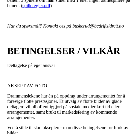
banen. 3 spillere om man stiller med 1 eller ingen damespillere på
banen. (
spilleregler.pdf
)
Har du spørsmål? Kontakt oss på
buskerud@bedriftsidrett.no
BETINGELSER / VILKÅR
Deltagelse på eget ansvar
AKSEPT AV FOTO
Drammenslekene har én på oppdrag under arrangementet for å
forevige flotte prestasjoner. Et utvalg av flotte bilder av glade
deltagere vil bli offentliggjort på sosiale medier kort tid etter
arrangementet, samt brukt til markedsføring av kommende
arrangementer.
Ved å stille til start aksepterer man disse betingelsene for bruk av
bilder.