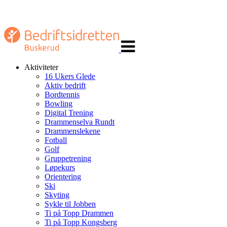
Veksle
navigasjon
Aktiviteter
16 Ukers Glede
Aktiv bedrift
Bordtennis
Bowling
Digital Trening
Drammenselva Rundt
Drammenslekene
Fotball
Golf
Gruppetrening
Løpekurs
Orientering
Ski
Skyting
Sykle til Jobben
Ti på Topp Drammen
Ti på Topp Kongsberg