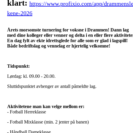
klart:
https://www.profixio.com/app/drammensl
kene-2026
Årets morsomste turnering for voksne i Drammen! Dann lag
med dine kolleger eller venner og delta i en eller flere aktivitete
En dag fylt av ekte idrettsglede for alle som er glad i lagspill!
Både bedriftslag og vennelag er hjertelig velkomne!
Tidspunkt:
Lørdag: kl. 09.00 - 20.00.
Sluttidspunktet avhenger av antall påmeldte lag.
Aktivitetene man kan velge mellom er:
- Fotball Herreklasse
- Fotball Mixklasse (min. 2 jenter på banen)
- Håndball Dameklasse