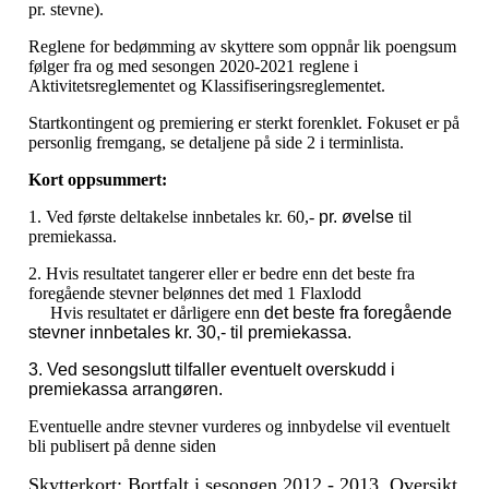
pr. stevne).
Reglene for bedømming av skyttere som oppnår lik poengsum
følger fra og med sesongen 2020-2021 reglene i
Aktivitetsreglementet og Klassifiseringsreglementet.
Startkontingent og premiering er sterkt forenklet. Fokuset er på
personlig fremgang, se detaljene på side 2 i terminlista.
Kort oppsummert:
1. Ved første deltakelse innbetales kr. 60,-
pr. øvelse
til
premiekassa.
2. Hvis resultatet tangerer eller er bedre enn det beste fra
foregående stevner belønnes det med 1 Flaxlodd
Hvis resultatet er dårligere enn
det beste fra foregående
stevner innbetales kr. 30,- til premiekassa.
3. Ved sesongslutt tilfaller eventuelt overskudd i
premiekassa arrangøren.
Eventuelle andre stevner vurderes og innbydelse vil eventuelt
bli publisert på denne siden
Skytterkort: Bortfalt i sesongen 2012 - 2013. Oversikt