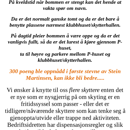
På kveldstid når bommen er stengt kan det hende at
vakta spør om navn.
Da er det normalt ganske tomt og da er det bare å
benytte plassene nærmest klubbhuset/skytterhallen.
På dagtid pleier bommen å være oppe og da er det
vanligvis fullt, så da er det lurest å kjøre gjennom P-
huset,
ta til høyre og parkere mellom P-huset og
klubbhuset/skytterhallen.
300 poeng ble oppnådd i første stevne av Stein
Martinsen, kan ikke bli bedre.....
Vi ønsker å knytte til oss
flere skyttere
enten det
er nye som er nysgjerrig på om skyting er en
fritidssyssel som passer - eller det er
tidligere/nåværende skyttere som kan tenke seg å
gjenoppta/utvide eller trappe ned aktiviteten.
Bedriftsidretten har dispensasjonsregler og slik