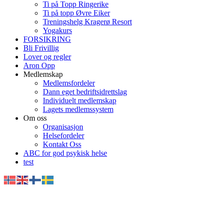
Ti på Topp Ringerike
Ti på topp Øvre Eiker
Treningshelg Kragerø Resort
Yogakurs
FORSIKRING
Bli Frivillig
Lover og regler
Aron Opp
Medlemskap
Medlemsfordeler
Dann eget bedriftsidrettslag
Individuelt medlemskap
Lagets medlemssystem
Om oss
Organisasjon
Helsefordeler
Kontakt Oss
ABC for god psykisk helse
test