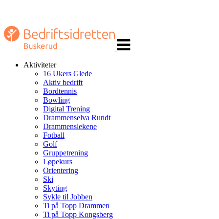
Veksle
navigasjon
Aktiviteter
16 Ukers Glede
Aktiv bedrift
Bordtennis
Bowling
Digital Trening
Drammenselva Rundt
Drammenslekene
Fotball
Golf
Gruppetrening
Løpekurs
Orientering
Ski
Skyting
Sykle til Jobben
Ti på Topp Drammen
Ti på Topp Kongsberg