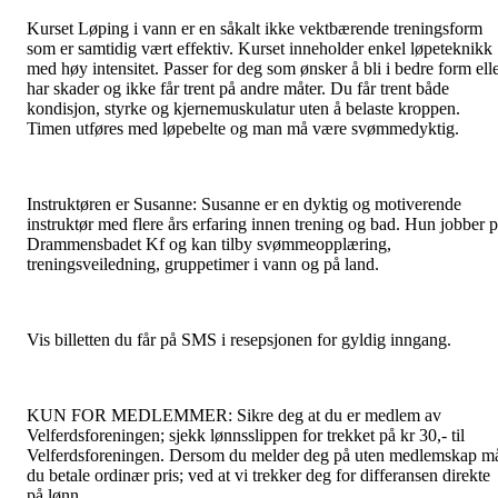
Kurset Løping i vann er en såkalt ikke vektbærende treningsform
som er samtidig vært effektiv. Kurset inneholder enkel løpeteknikk
med høy intensitet. Passer for deg som ønsker å bli i bedre form ell
har skader og ikke får trent på andre måter. Du får trent både
kondisjon, styrke og kjernemuskulatur uten å belaste kroppen.
Timen utføres med løpebelte og man må være svømmedyktig.
Instruktøren er Susanne: Susanne er en dyktig og motiverende
instruktør med flere års erfaring innen trening og bad. Hun jobber 
Drammensbadet Kf og kan tilby svømmeopplæring,
treningsveiledning, gruppetimer i vann og på land.
Vis billetten du får på SMS i resepsjonen for gyldig inngang.
KUN FOR MEDLEMMER: Sikre deg at du er medlem av
Velferdsforeningen; sjekk lønnsslippen for trekket på kr 30,- til
Velferdsforeningen. Dersom du melder deg på uten medlemskap m
du betale ordinær pris; ved at vi trekker deg for differansen direkte
på lønn.