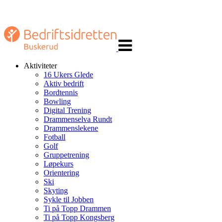
Veksle
navigasjon
Aktiviteter
16 Ukers Glede
Aktiv bedrift
Bordtennis
Bowling
Digital Trening
Drammenselva Rundt
Drammenslekene
Fotball
Golf
Gruppetrening
Løpekurs
Orientering
Ski
Skyting
Sykle til Jobben
Ti på Topp Drammen
Ti på Topp Kongsberg