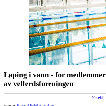
Løping i vann - for medlemmer
av velferdsforeningen
Påmeldin
Arrangør:
Buskerud Bedriftsidrettskrets