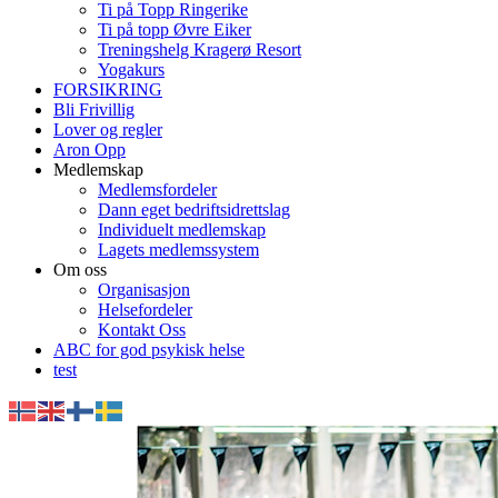
Ti på Topp Ringerike
Ti på topp Øvre Eiker
Treningshelg Kragerø Resort
Yogakurs
FORSIKRING
Bli Frivillig
Lover og regler
Aron Opp
Medlemskap
Medlemsfordeler
Dann eget bedriftsidrettslag
Individuelt medlemskap
Lagets medlemssystem
Om oss
Organisasjon
Helsefordeler
Kontakt Oss
ABC for god psykisk helse
test