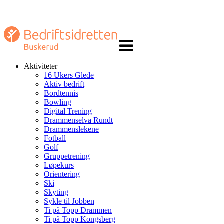
Veksle
navigasjon
Aktiviteter
16 Ukers Glede
Aktiv bedrift
Bordtennis
Bowling
Digital Trening
Drammenselva Rundt
Drammenslekene
Fotball
Golf
Gruppetrening
Løpekurs
Orientering
Ski
Skyting
Sykle til Jobben
Ti på Topp Drammen
Ti på Topp Kongsberg