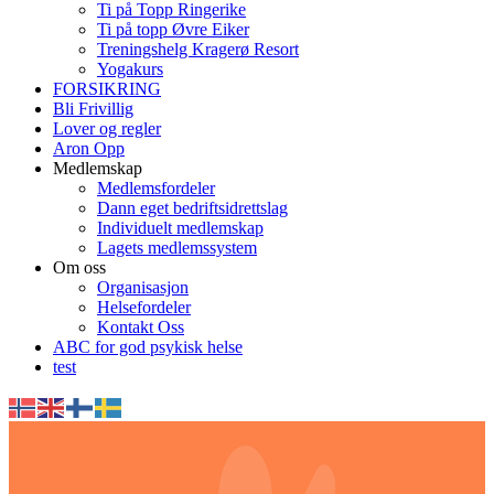
Ti på Topp Ringerike
Ti på topp Øvre Eiker
Treningshelg Kragerø Resort
Yogakurs
FORSIKRING
Bli Frivillig
Lover og regler
Aron Opp
Medlemskap
Medlemsfordeler
Dann eget bedriftsidrettslag
Individuelt medlemskap
Lagets medlemssystem
Om oss
Organisasjon
Helsefordeler
Kontakt Oss
ABC for god psykisk helse
test