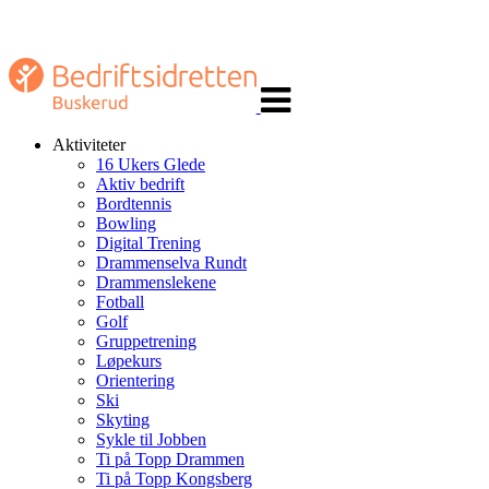
Veksle
navigasjon
Aktiviteter
16 Ukers Glede
Aktiv bedrift
Bordtennis
Bowling
Digital Trening
Drammenselva Rundt
Drammenslekene
Fotball
Golf
Gruppetrening
Løpekurs
Orientering
Ski
Skyting
Sykle til Jobben
Ti på Topp Drammen
Ti på Topp Kongsberg