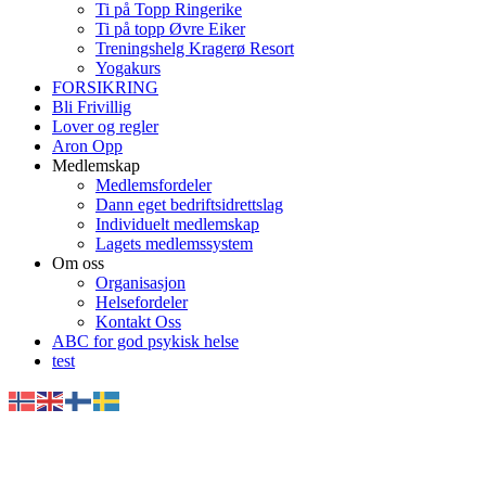
Ti på Topp Ringerike
Ti på topp Øvre Eiker
Treningshelg Kragerø Resort
Yogakurs
FORSIKRING
Bli Frivillig
Lover og regler
Aron Opp
Medlemskap
Medlemsfordeler
Dann eget bedriftsidrettslag
Individuelt medlemskap
Lagets medlemssystem
Om oss
Organisasjon
Helsefordeler
Kontakt Oss
ABC for god psykisk helse
test