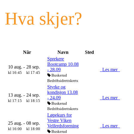
Hva skjer?
Når
Navn
Sted
Sprekere
Bootcamp 10.08
10 aug. -
28 sep.
- 28.09
Les mer
kl 16:45
kl 17:45
Buskerud
Bedriftsidrettskrets
Styrke og
kondisjon 13.08
13 aug. -
24 sep.
- 24.09
Les mer
kl 17:15
kl 18:15
Buskerud
Bedriftsidrettskrets
Løpekurs for
Vestre Viken
25 aug. -
08 sep.
Velferdsforening
Les mer
kl 16:00
kl 18:00
Buskerud