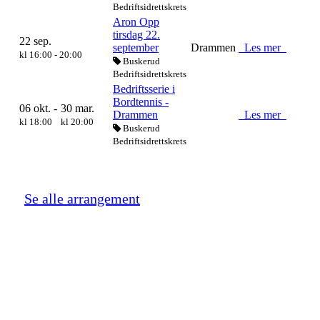
Bedriftsidrettskrets
Aron Opp
tirsdag 22.
22 sep.
september
Drammen
Les mer
kl 16:00 - 20:00
Buskerud
Bedriftsidrettskrets
Bedriftsserie i
Bordtennis -
06 okt. -
30 mar.
Drammen
Les mer
kl 18:00
kl 20:00
Buskerud
Bedriftsidrettskrets
Se alle arrangement
Start ditt eget lag