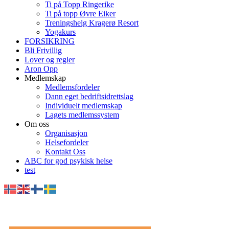
Ti på Topp Ringerike
Ti på topp Øvre Eiker
Treningshelg Kragerø Resort
Yogakurs
FORSIKRING
Bli Frivillig
Lover og regler
Aron Opp
Medlemskap
Medlemsfordeler
Dann eget bedriftsidrettslag
Individuelt medlemskap
Lagets medlemssystem
Om oss
Organisasjon
Helsefordeler
Kontakt Oss
ABC for god psykisk helse
test