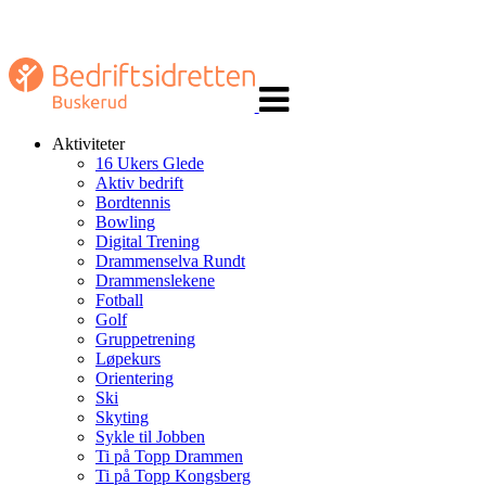
Veksle
navigasjon
Aktiviteter
16 Ukers Glede
Aktiv bedrift
Bordtennis
Bowling
Digital Trening
Drammenselva Rundt
Drammenslekene
Fotball
Golf
Gruppetrening
Løpekurs
Orientering
Ski
Skyting
Sykle til Jobben
Ti på Topp Drammen
Ti på Topp Kongsberg