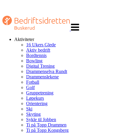
Veksle
navigasjon
Aktiviteter
16 Ukers Glede
Aktiv bedrift
Bordtennis
Bowling
Digital Trening
Drammenselva Rundt
Drammenslekene
Fotball
Golf
Gruppetrening
Løpekurs
Orientering
Ski
Skyting
Sykle til Jobben
Ti på Topp Drammen
Ti på Topp Kongsberg