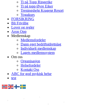
Ti på Topp Ringerike
Ti på topp Øvre Eiker
Treningshelg Kragerø Resort
Yogakurs
FORSIKRING
Bli Frivillig
Lover og regler
Aron Opp
Medlemskap
Medlemsfordeler
Dann eget bedriftsidrettslag
Individuelt medlemskap
Lagets medlemssystem
Om oss
Organisasjon
Helsefordeler
Kontakt Oss
ABC for god psykisk helse
test