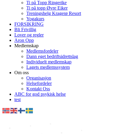
Ti på Topp Ringerike
Ti på topp Øvre Eiker
Treningshelg Kragerø Resort
Yogakurs
FORSIKRING
Bli Frivillig
Lover og regler
Aron Opp
Medlemskap
Medlemsfordeler
Dann eget bedriftsidrettslag
Individuelt medlemskap
Lagets medlemssystem
Om oss
Organisasjon
Helsefordeler
Kontakt Oss
ABC for god psykisk helse
test