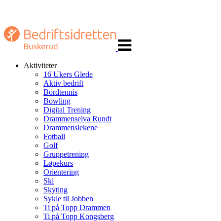
Veksle
navigasjon
Aktiviteter
16 Ukers Glede
Aktiv bedrift
Bordtennis
Bowling
Digital Trening
Drammenselva Rundt
Drammenslekene
Fotball
Golf
Gruppetrening
Løpekurs
Orientering
Ski
Skyting
Sykle til Jobben
Ti på Topp Drammen
Ti på Topp Kongsberg