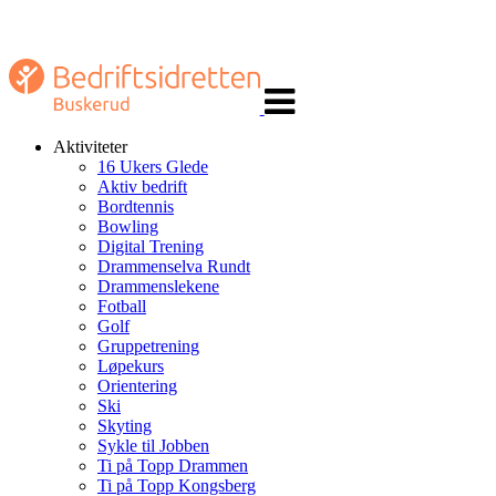
Veksle
navigasjon
Aktiviteter
16 Ukers Glede
Aktiv bedrift
Bordtennis
Bowling
Digital Trening
Drammenselva Rundt
Drammenslekene
Fotball
Golf
Gruppetrening
Løpekurs
Orientering
Ski
Skyting
Sykle til Jobben
Ti på Topp Drammen
Ti på Topp Kongsberg