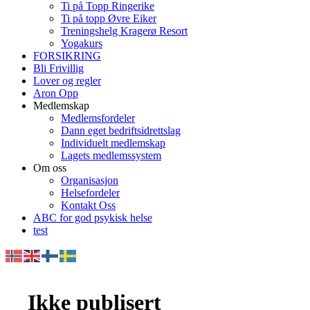
Ti på Topp Ringerike
Ti på topp Øvre Eiker
Treningshelg Kragerø Resort
Yogakurs
FORSIKRING
Bli Frivillig
Lover og regler
Aron Opp
Medlemskap
Medlemsfordeler
Dann eget bedriftsidrettslag
Individuelt medlemskap
Lagets medlemssystem
Om oss
Organisasjon
Helsefordeler
Kontakt Oss
ABC for god psykisk helse
test
Ikke publisert