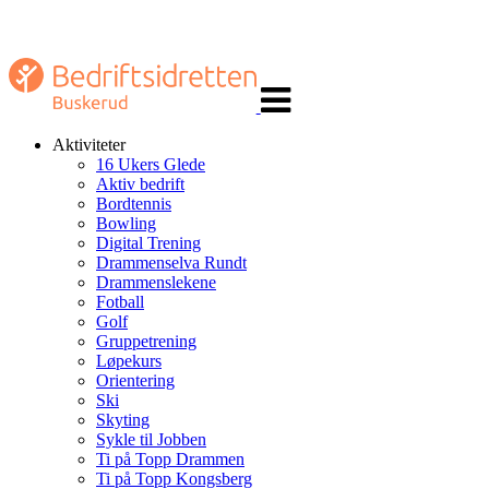
Veksle
navigasjon
Aktiviteter
16 Ukers Glede
Aktiv bedrift
Bordtennis
Bowling
Digital Trening
Drammenselva Rundt
Drammenslekene
Fotball
Golf
Gruppetrening
Løpekurs
Orientering
Ski
Skyting
Sykle til Jobben
Ti på Topp Drammen
Ti på Topp Kongsberg