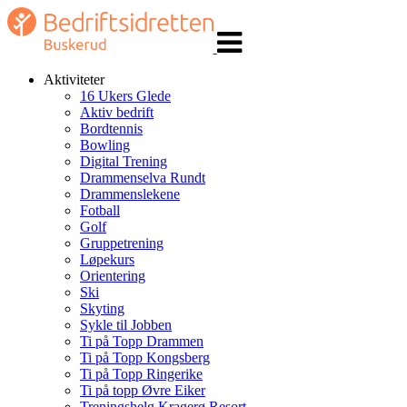
Veksle
navigasjon
Aktiviteter
16 Ukers Glede
Aktiv bedrift
Bordtennis
Bowling
Digital Trening
Drammenselva Rundt
Drammenslekene
Fotball
Golf
Gruppetrening
Løpekurs
Orientering
Ski
Skyting
Sykle til Jobben
Ti på Topp Drammen
Ti på Topp Kongsberg
Ti på Topp Ringerike
Ti på topp Øvre Eiker
Treningshelg Kragerø Resort