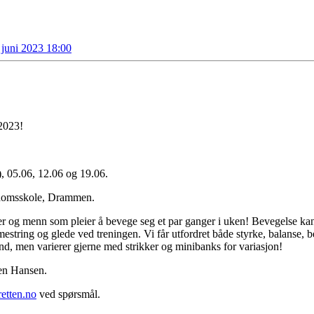
juni 2023 18:00
2023!
), 05.06, 12.06 og 19.06.
gdomsskole, Drammen.
 og menn som pleier å bevege seg et par ganger i uken! Bevegelse kan 
mestring og glede ved treningen. Vi får utfordret både styrke, balanse, 
, men varierer gjerne med strikker og minibanks for variasjon!
oen Hansen.
etten.no
ved spørsmål.