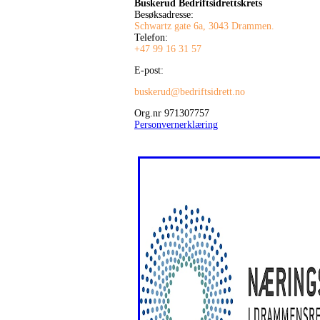
Buskerud Bedriftsidrettskrets
Besøksadresse:
Schwartz gate 6a, 3043 Drammen.
Telefon:
+47 99 16 31 57
E-post:
buskerud@bedriftsidrett.no
Org.nr 971307757
Personvernerklæring