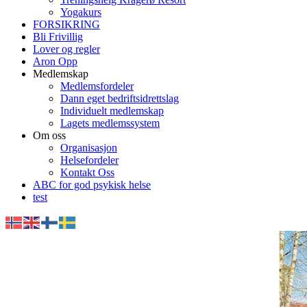
Yogakurs
FORSIKRING
Bli Frivillig
Lover og regler
Aron Opp
Medlemskap
Medlemsfordeler
Dann eget bedriftsidrettslag
Individuelt medlemskap
Lagets medlemssystem
Om oss
Organisasjon
Helsefordeler
Kontakt Oss
ABC for god psykisk helse
test