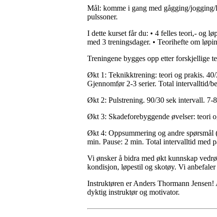
Mål: komme i gang med gågging/jogging/lø
pulssoner.
I dette kurset får du: • 4 felles teori,- og
med 3 treningsdager. • Teorihefte om løpi
Treningene bygges opp etter forskjellige t
Økt 1: Teknikktrening: teori og prakis. 40
Gjennomfør 2-3 serier. Total intervalltid/
Økt 2: Pulstrening. 90/30 sek intervall. 7-8
Økt 3: Skadeforebyggende øvelser: teori og
Økt 4: Oppsummering og andre spørsmål (eks
min. Pause: 2 min. Total intervalltid med 
Vi ønsker å bidra med økt kunnskap vedrør
kondisjon, løpestil og skotøy. Vi anbefaler
Instruktøren er Anders Thormann Jensen! A
dyktig instruktør og motivator.