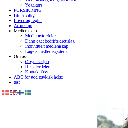
Yogakurs
FORSIKRING
Bli Frivillig
Lover og regler
Aron Opp
Medlemskap
Medlemsfordeler
Dann eget bedriftsidrettslag
Individuelt medlemskap
Lagets medlemssystem
Om oss
Organisasjon
Helsefordeler
Kontakt Oss
ABC for god psykisk helse
test