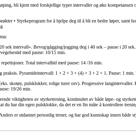
ping, bli kjent med forskjellige typer intervaller og øke kompetansen
 løpeøkter • Styrkeprogram for å hjelpe deg til å bli en bedre løper, samt
ng
ema:
/20 sek intervall». Beveg/gågging/jogging deg i 40 sek – pause i 20 sek
bevegelsestid med pause: 10/15 min.
 repetisjoner. Total intervalltid med pause: 14 /16 min.
 praksis. Pyramideintervall: 1 + 2 + 3 + (4) + 3 + 2 + 1. Pause: 1 min. 
. skotøy, pulsklokker, rolige turer osv). Progressive langintervaller. K
pause: 19/26 min.
ende viktigheten av styrketrening, kontinuitet av både løpe- og styrke
 at du har din egen pulsklokke, da det er en fin måte å kontrollere trenin
nders er utdannet personlig trener, og har god kunnskap innen både st