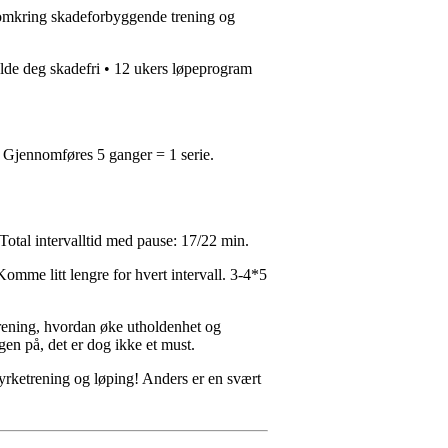
 omkring skadeforbyggende trening og
 holde deg skadefri • 12 ukers løpeprogram
. Gjennomføres 5 ganger = 1 serie.
Total intervalltid med pause: 17/22 min.
omme litt lengre for hvert intervall. 3-4*5
trening, hvordan øke utholdenhet og
gen på, det er dog ikke et must.
yrketrening og løping! Anders er en svært