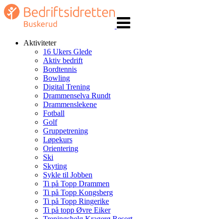
Veksle
navigasjon
Aktiviteter
16 Ukers Glede
Aktiv bedrift
Bordtennis
Bowling
Digital Trening
Drammenselva Rundt
Drammenslekene
Fotball
Golf
Gruppetrening
Løpekurs
Orientering
Ski
Skyting
Sykle til Jobben
Ti på Topp Drammen
Ti på Topp Kongsberg
Ti på Topp Ringerike
Ti på topp Øvre Eiker
Treningshelg Kragerø Resort