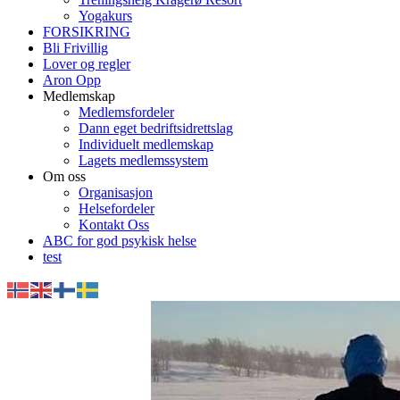
Yogakurs
FORSIKRING
Bli Frivillig
Lover og regler
Aron Opp
Medlemskap
Medlemsfordeler
Dann eget bedriftsidrettslag
Individuelt medlemskap
Lagets medlemssystem
Om oss
Organisasjon
Helsefordeler
Kontakt Oss
ABC for god psykisk helse
test