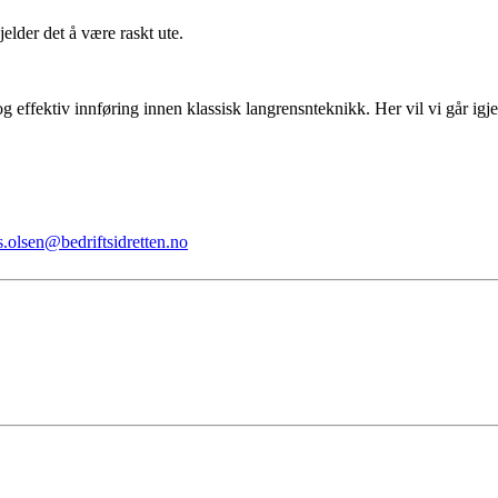
jelder det å være raskt ute.
og effektiv innføring innen klassisk langrensnteknikk. Her vil vi går ig
olsen@bedriftsidretten.no