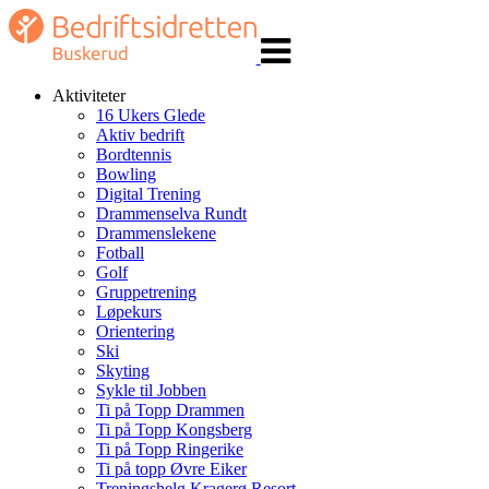
Veksle
navigasjon
Aktiviteter
16 Ukers Glede
Aktiv bedrift
Bordtennis
Bowling
Digital Trening
Drammenselva Rundt
Drammenslekene
Fotball
Golf
Gruppetrening
Løpekurs
Orientering
Ski
Skyting
Sykle til Jobben
Ti på Topp Drammen
Ti på Topp Kongsberg
Ti på Topp Ringerike
Ti på topp Øvre Eiker
Treningshelg Kragerø Resort