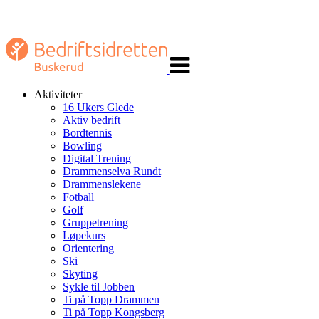
Veksle
navigasjon
Aktiviteter
16 Ukers Glede
Aktiv bedrift
Bordtennis
Bowling
Digital Trening
Drammenselva Rundt
Drammenslekene
Fotball
Golf
Gruppetrening
Løpekurs
Orientering
Ski
Skyting
Sykle til Jobben
Ti på Topp Drammen
Ti på Topp Kongsberg