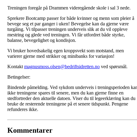
Treningen foregår på Drammen videregående skole i sal 3 nede.
Sprekere Bootcamp passer for både kvinner og menn som pleier å
bevege seg et par ganger i uken! Bevegelse kan da gjerne være
turgåing. Vi tilpasser treningen underveis slik at du vil oppleve
mestring og glede ved treningen. Vi får utfordret både styrke,
balanse, bevegelighet og kondisjon.
Vi bruker hovedsakelig egen kroppsvekt som motstand, men
varierer gjerne med strikker og minibanks for variasjon!
Kontakt
magnusmoss.olsen@bedriftsidretten.no
ved spørsmål.
Betingelser:
Bindende påmelding. Ved sykdom underveis i treningsperioden ka
ikke treningene spares til senere, men du kan gjerne finne en
stedfortreder den aktuelle datoen. Viser du til legeerklæring kan du
bruke de resterende treningene på et senere tidspunkt. Pengene
refunderes ikke.
Kommentarer