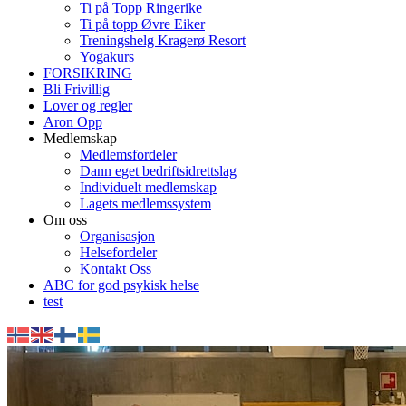
Ti på Topp Ringerike
Ti på topp Øvre Eiker
Treningshelg Kragerø Resort
Yogakurs
FORSIKRING
Bli Frivillig
Lover og regler
Aron Opp
Medlemskap
Medlemsfordeler
Dann eget bedriftsidrettslag
Individuelt medlemskap
Lagets medlemssystem
Om oss
Organisasjon
Helsefordeler
Kontakt Oss
ABC for god psykisk helse
test