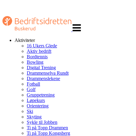
Veksle
navigasjon
Aktiviteter
16 Ukers Glede
Aktiv bedrift
Bordtennis
Bowling
Digital Trening
Drammenselva Rundt
Drammenslekene
Fotball
Golf
Gruppetrening
Løpekurs
Orientering
Ski
Skyting
Sykle til Jobben
Ti på Topp Drammen
Ti på Topp Kongsberg