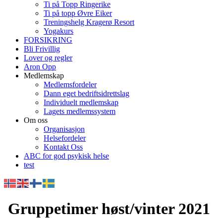
Ti på Topp Ringerike
Ti på topp Øvre Eiker
Treningshelg Kragerø Resort
Yogakurs
FORSIKRING
Bli Frivillig
Lover og regler
Aron Opp
Medlemskap
Medlemsfordeler
Dann eget bedriftsidrettslag
Individuelt medlemskap
Lagets medlemssystem
Om oss
Organisasjon
Helsefordeler
Kontakt Oss
ABC for god psykisk helse
test
Gruppetimer høst/vinter 2021