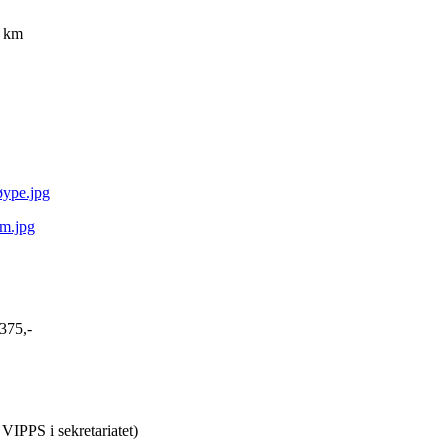
8 km
øype.jpg
m.jpg
 375,-
VIPPS i sekretariatet)