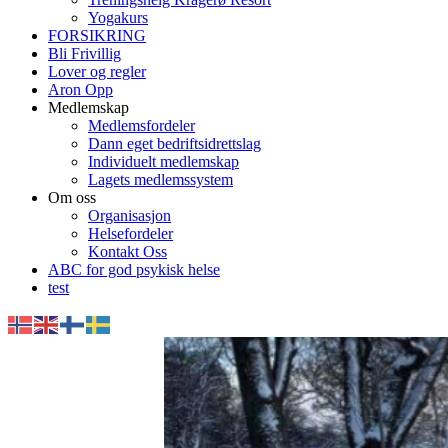
Yogakurs
FORSIKRING
Bli Frivillig
Lover og regler
Aron Opp
Medlemskap
Medlemsfordeler
Dann eget bedriftsidrettslag
Individuelt medlemskap
Lagets medlemssystem
Om oss
Organisasjon
Helsefordeler
Kontakt Oss
ABC for god psykisk helse
test