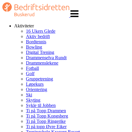
Veksle
navigasjon
Aktiviteter
16 Ukers Glede
Aktiv bedrift
Bordtennis
Bowling
Digital Trening
Drammenselva Rundt
Drammenslekene
Fotball
Golf
Gruppetrening
Løpekurs
Orientering
Ski
Skyting
Sykle til Jobben
Ti på Topp Drammen
Ti på Topp Kongsberg
Ti på Topp Ringerike
Ti på topp Øvre Eiker
Treningshelg Kragerø Resort