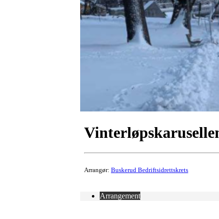
Vinterløpskaruselle
Arrangør:
Buskerud Bedriftsidrettskrets
Arrangement