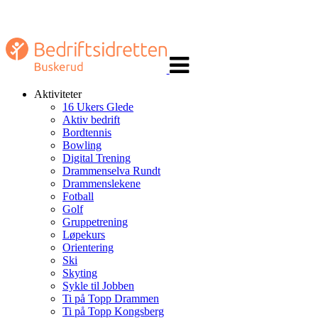
Veksle
navigasjon
Aktiviteter
16 Ukers Glede
Aktiv bedrift
Bordtennis
Bowling
Digital Trening
Drammenselva Rundt
Drammenslekene
Fotball
Golf
Gruppetrening
Løpekurs
Orientering
Ski
Skyting
Sykle til Jobben
Ti på Topp Drammen
Ti på Topp Kongsberg