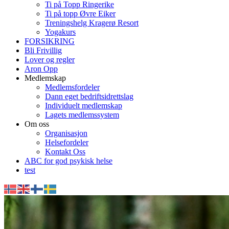
Ti på Topp Ringerike
Ti på topp Øvre Eiker
Treningshelg Kragerø Resort
Yogakurs
FORSIKRING
Bli Frivillig
Lover og regler
Aron Opp
Medlemskap
Medlemsfordeler
Dann eget bedriftsidrettslag
Individuelt medlemskap
Lagets medlemssystem
Om oss
Organisasjon
Helsefordeler
Kontakt Oss
ABC for god psykisk helse
test