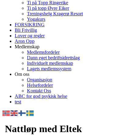
Ti på Topp Ringerike
Ti på topp Øvre Eiker
Treningshelg Kragerø Resort
Yogakurs
FORSIKRING
Bli Frivillig
Lover og regler
Aron Opp
Medlemskap
Medlemsfordeler
Dann eget bedriftsidrettslag
Individuelt medlemskap
Lagets medlemssystem
Om oss
Organisasjon
Helsefordeler
Kontakt Oss
ABC for god psykisk helse
test
Nattløp med Eltek