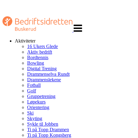
Veksle
navigasjon
Aktiviteter
16 Ukers Glede
Aktiv bedrift
Bordtennis
Bowling
Digital Trening
Drammenselva Rundt
Drammenslekene
Fotball
Golf
Gruppetrening
Løpekurs
Orientering
Ski
Skyting
Sykle til Jobben
Ti på Topp Drammen
Ti på Topp Kongsberg