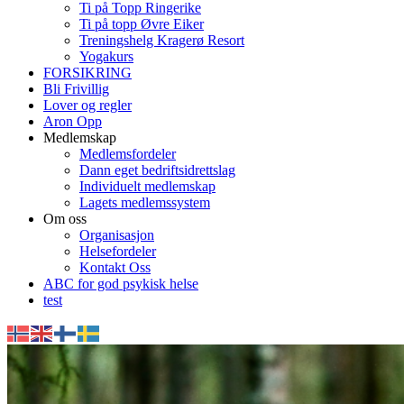
Ti på Topp Ringerike
Ti på topp Øvre Eiker
Treningshelg Kragerø Resort
Yogakurs
FORSIKRING
Bli Frivillig
Lover og regler
Aron Opp
Medlemskap
Medlemsfordeler
Dann eget bedriftsidrettslag
Individuelt medlemskap
Lagets medlemssystem
Om oss
Organisasjon
Helsefordeler
Kontakt Oss
ABC for god psykisk helse
test