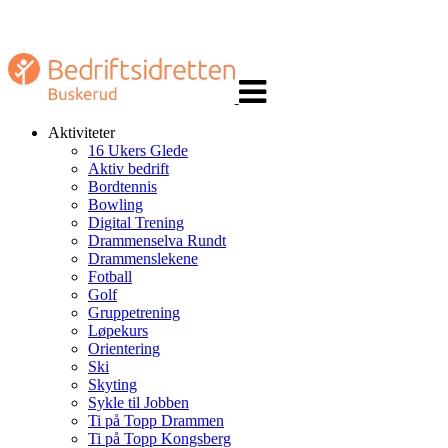
Veksle
navigasjon
Aktiviteter
16 Ukers Glede
Aktiv bedrift
Bordtennis
Bowling
Digital Trening
Drammenselva Rundt
Drammenslekene
Fotball
Golf
Gruppetrening
Løpekurs
Orientering
Ski
Skyting
Sykle til Jobben
Ti på Topp Drammen
Ti på Topp Kongsberg