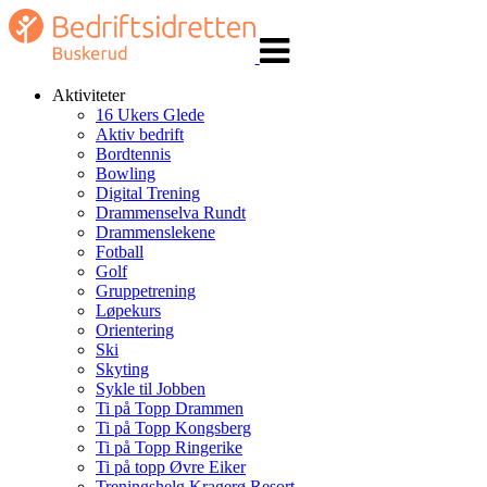
Veksle
navigasjon
Aktiviteter
16 Ukers Glede
Aktiv bedrift
Bordtennis
Bowling
Digital Trening
Drammenselva Rundt
Drammenslekene
Fotball
Golf
Gruppetrening
Løpekurs
Orientering
Ski
Skyting
Sykle til Jobben
Ti på Topp Drammen
Ti på Topp Kongsberg
Ti på Topp Ringerike
Ti på topp Øvre Eiker
Treningshelg Kragerø Resort