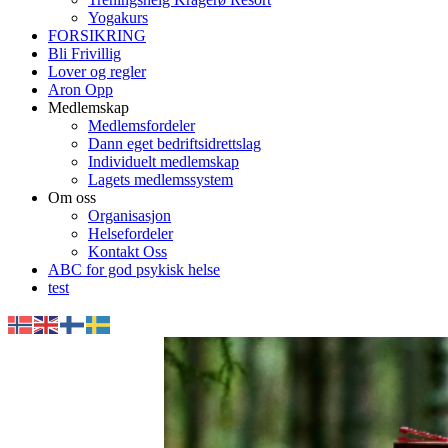
Yogakurs
FORSIKRING
Bli Frivillig
Lover og regler
Aron Opp
Medlemskap
Medlemsfordeler
Dann eget bedriftsidrettslag
Individuelt medlemskap
Lagets medlemssystem
Om oss
Organisasjon
Helsefordeler
Kontakt Oss
ABC for god psykisk helse
test