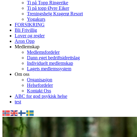
Ti på Topp Ringerike
Ti på topp Øvre Eiker
Treningshelg Kragerø Resort
Yogakurs
FORSIKRING
Bli Frivillig
Lover og regler
Aron Opp
Medlemskap
Medlemsfordeler
Dann eget bedriftsidrettslag
Individuelt medlemskap
Lagets medlemssystem
Om oss
Organisasjon
Helsefordeler
Kontakt Oss
ABC for god psykisk helse
test