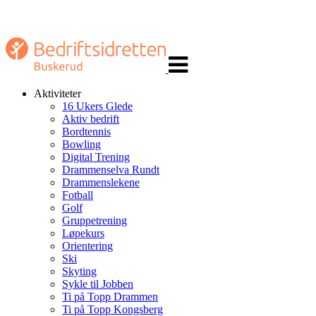
Veksle
navigasjon
Aktiviteter
16 Ukers Glede
Aktiv bedrift
Bordtennis
Bowling
Digital Trening
Drammenselva Rundt
Drammenslekene
Fotball
Golf
Gruppetrening
Løpekurs
Orientering
Ski
Skyting
Sykle til Jobben
Ti på Topp Drammen
Ti på Topp Kongsberg