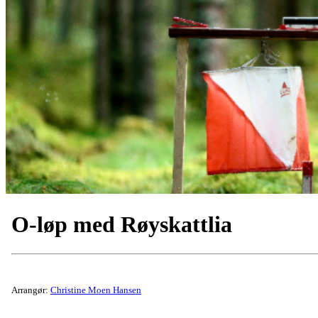
O-løp med Røyskattlia
Arrangør:
Christine Moen Hansen