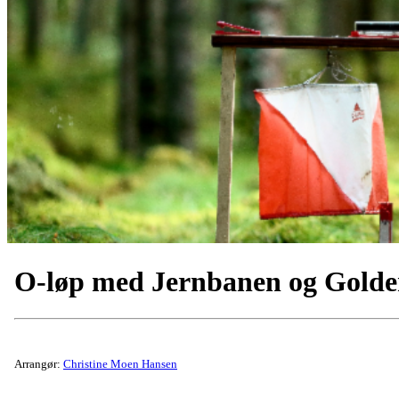
O-løp med Jernbanen og Golde
Arrangør:
Christine Moen Hansen