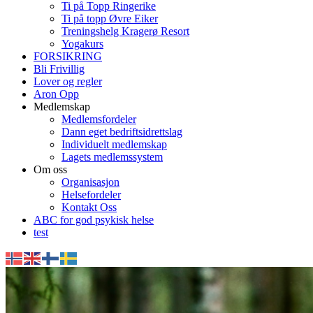
Ti på Topp Ringerike
Ti på topp Øvre Eiker
Treningshelg Kragerø Resort
Yogakurs
FORSIKRING
Bli Frivillig
Lover og regler
Aron Opp
Medlemskap
Medlemsfordeler
Dann eget bedriftsidrettslag
Individuelt medlemskap
Lagets medlemssystem
Om oss
Organisasjon
Helsefordeler
Kontakt Oss
ABC for god psykisk helse
test