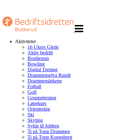
Veksle
navigasjon
Aktiviteter
16 Ukers Glede
Aktiv bedrift
Bordtennis
Bowling
Digital Trening
Drammenselva Rundt
Drammenslekene
Fotball
Golf
Gruppetrening
Løpekurs
Orientering
Ski
Skyting
Sykle til Jobben
Ti på Topp Drammen
Ti på Topp Kongsberg