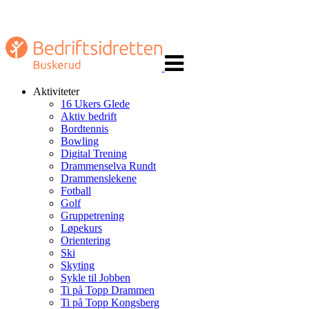
Veksle
navigasjon
Aktiviteter
16 Ukers Glede
Aktiv bedrift
Bordtennis
Bowling
Digital Trening
Drammenselva Rundt
Drammenslekene
Fotball
Golf
Gruppetrening
Løpekurs
Orientering
Ski
Skyting
Sykle til Jobben
Ti på Topp Drammen
Ti på Topp Kongsberg