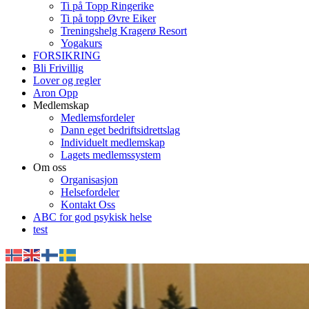
Ti på Topp Ringerike
Ti på topp Øvre Eiker
Treningshelg Kragerø Resort
Yogakurs
FORSIKRING
Bli Frivillig
Lover og regler
Aron Opp
Medlemskap
Medlemsfordeler
Dann eget bedriftsidrettslag
Individuelt medlemskap
Lagets medlemssystem
Om oss
Organisasjon
Helsefordeler
Kontakt Oss
ABC for god psykisk helse
test