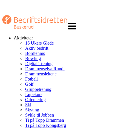
Veksle
navigasjon
Aktiviteter
16 Ukers Glede
Aktiv bedrift
Bordtennis
Bowling
Digital Trening
Drammenselva Rundt
Drammenslekene
Fotball
Golf
Gruppetrening
Løpekurs
Orientering
Ski
Skyting
Sykle til Jobben
Ti på Topp Drammen
Ti på Topp Kongsberg