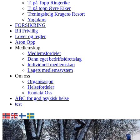
Ti på Topp Ringerike
Ti på topp Øvre Eiker
Treningshelg Kragerø Resort
Yogakurs
FORSIKRING
Bli Frivillig
Lover og regler
Aron Opp
Medlemskap
Medlemsfordeler
Dann eget bedriftsidrettslag
Individuelt medlemskap
Lagets medlemssystem
Om oss
Organisasjon
Helsefordeler
Kontakt Oss
ABC for god psykisk helse
test