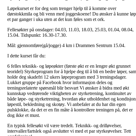
Løpekurset er for deg som trenger hjelp til å komme over
dørstokkmila og bli venn med joggeskoene! Du ønsker å kunne lø
et par ganger i uka uten at det kun føles som et ork.
Fellesøkter på onsdager: 04.03, 11.03, 18.03, 25.03, 01.04, 08.04,
15.04. Tidspunkt: 16.30-17.30.
Mål: gjennomføre(gå/jogge) 4 km i Drammen Sentrum 15.04.
I dette kurset får du:
6 felles teknikk- og løpeøkter (første økt er en lengre økt grunnet
teoridel) Styrkeprogram for å hjelpe deg til å bli en bedre løper, sam
holde deg skadefri 12 ukers løpeprogram med 3 treningsdager.
Lukket gruppe på Facebook hvor informasjon deles og
treningsrelaterte spørsmål blir besvart Vi ønsker å bidra med økt
kunnskap vedrørende viktigheten av styrketrening, kontinuitet av
både løpe- og styrketrening, hvordan øke utholdenhet og kondisjon
løpestil, bekledning og skotøy. Vi anbefaler at du har din egen
pulsklokke, da det er en fin måte å kontrollere treningen på, det er
dog ikke et must.
En typisk fellesøkt vil være tredelt. Teknikk- og drilløvelser,
intervaller/fartslek også avslutter vi med et par styrkeøvelser. Tett