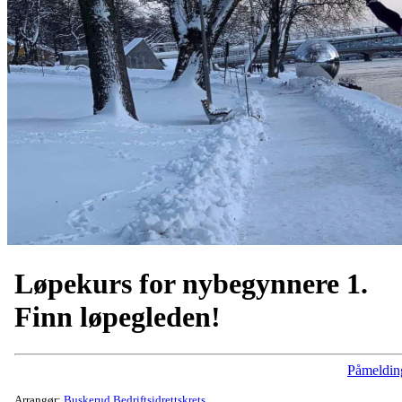
Løpekurs for nybegynnere 1.
Finn løpegleden!
Påmeldin
Arrangør:
Buskerud Bedriftsidrettskrets