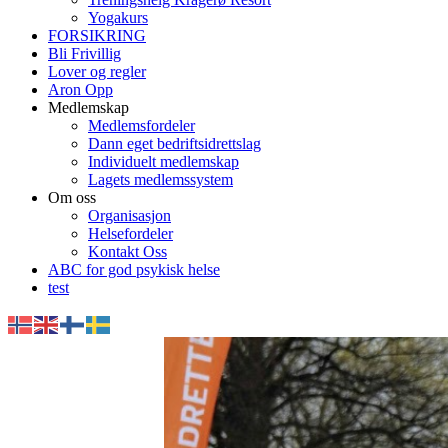
Yogakurs
FORSIKRING
Bli Frivillig
Lover og regler
Aron Opp
Medlemskap
Medlemsfordeler
Dann eget bedriftsidrettslag
Individuelt medlemskap
Lagets medlemssystem
Om oss
Organisasjon
Helsefordeler
Kontakt Oss
ABC for god psykisk helse
test