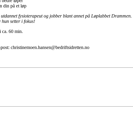
n bedre løper
n din på et løp
 utdannet fysioterapeut og jobber blant annet på Løplabbet Drammen. H
hun setter i fokus!
i ca. 60 min.
 e-post: christinemoen.hansen@bedriftsidretten.no