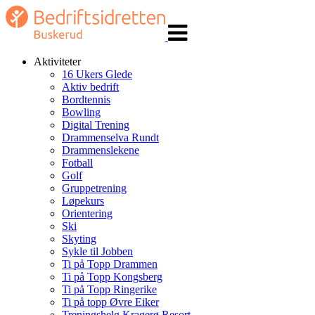
Veksle
navigasjon
Aktiviteter
16 Ukers Glede
Aktiv bedrift
Bordtennis
Bowling
Digital Trening
Drammenselva Rundt
Drammenslekene
Fotball
Golf
Gruppetrening
Løpekurs
Orientering
Ski
Skyting
Sykle til Jobben
Ti på Topp Drammen
Ti på Topp Kongsberg
Ti på Topp Ringerike
Ti på topp Øvre Eiker
Treningshelg Kragerø Resort