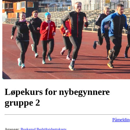
Løpekurs for nybegynnere
gruppe 2
Påmeldin
Arrangør:
Buskerud Bedriftsidrettskrets