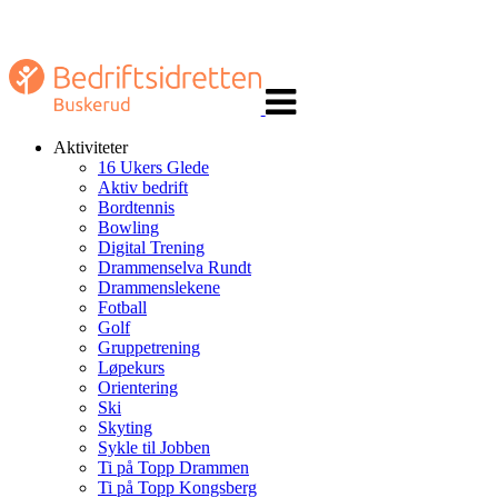
Veksle
navigasjon
Aktiviteter
16 Ukers Glede
Aktiv bedrift
Bordtennis
Bowling
Digital Trening
Drammenselva Rundt
Drammenslekene
Fotball
Golf
Gruppetrening
Løpekurs
Orientering
Ski
Skyting
Sykle til Jobben
Ti på Topp Drammen
Ti på Topp Kongsberg