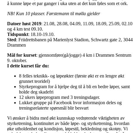
å kunne løpe et par ganger i uka uten at det kun føles som et ork.
NB! Kun 10 plasser. Førstemann til mølla gjelder
Datoer høst 2019
: 21.08, 28.08, 04.09, 11.09, 18.09, 25.09, 02.10
og 4 km test 09.10.
Tidspunkt
: 18.10-19.10.
Sted
: Friidrettsbanen på Marienlyst Stadion, Schwartz gate 2, 3044
Drammen
Mål for kurset
: gjennomføre(gå/jogge) 4 km i Drammen Sentrum
9. oktober.
I dette kurset får du:
8 felles teknikk- og løpeøkter (første økt er en lengre økt
grunnet teoridel)
Styrkeprogram for å hjelpe deg til å bli en bedre løper, samt
holde deg skadefri
12 ukers løpeprogram med 3 treningsdager.
Lukket gruppe på Facebook hvor informasjon deles og
treningsrelaterte spørsmål blir besvart
Vi ønsker å bidra med økt kunnskap vedrørende viktigheten av
styrketrening, kontinuitet av både løpe- og styrketrening, hvordan
øke utholdenhet og kondisjon, løpestil, bekledning og skotøy. Vi