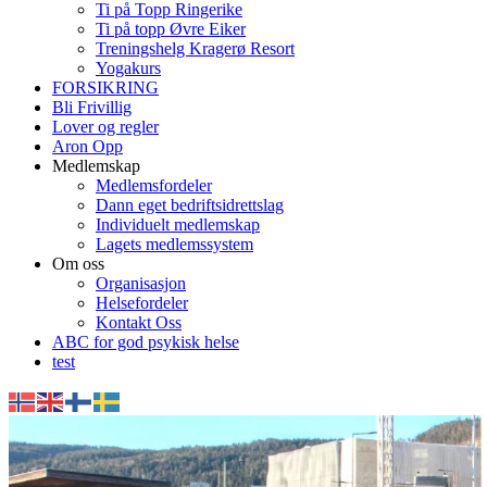
Ti på Topp Ringerike
Ti på topp Øvre Eiker
Treningshelg Kragerø Resort
Yogakurs
FORSIKRING
Bli Frivillig
Lover og regler
Aron Opp
Medlemskap
Medlemsfordeler
Dann eget bedriftsidrettslag
Individuelt medlemskap
Lagets medlemssystem
Om oss
Organisasjon
Helsefordeler
Kontakt Oss
ABC for god psykisk helse
test