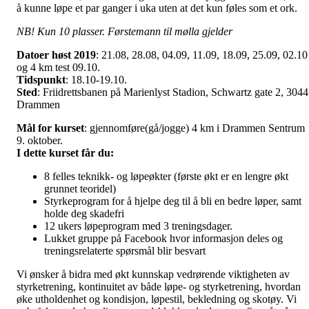
å kunne løpe et par ganger i uka uten at det kun føles som et ork.
NB! Kun 10 plasser. Førstemann til mølla gjelder
Datoer høst 2019
: 21.08, 28.08, 04.09, 11.09, 18.09, 25.09, 02.10
og 4 km test 09.10.
Tidspunkt
: 18.10-19.10.
Sted
: Friidrettsbanen på Marienlyst Stadion, Schwartz gate 2, 3044
Drammen
Mål for kurset
: gjennomføre(gå/jogge) 4 km i Drammen Sentrum
9. oktober.
I dette kurset får du:
8 felles teknikk- og løpeøkter (første økt er en lengre økt
grunnet teoridel)
Styrkeprogram for å hjelpe deg til å bli en bedre løper, samt
holde deg skadefri
12 ukers løpeprogram med 3 treningsdager.
Lukket gruppe på Facebook hvor informasjon deles og
treningsrelaterte spørsmål blir besvart
Vi ønsker å bidra med økt kunnskap vedrørende viktigheten av
styrketrening, kontinuitet av både løpe- og styrketrening, hvordan
øke utholdenhet og kondisjon, løpestil, bekledning og skotøy. Vi