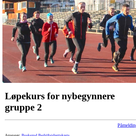
Løpekurs for nybegynnere
gruppe 2
Påmeldin
Arrangør:
Buskerud Bedriftsidrettskrets