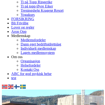
Ti på Topp Ringerike
Ti på topp Øvre Eiker
Treningshelg Kragerø Resort
Yogakurs
FORSIKRING
Bli Frivillig
Lover og regler
Aron Opp
Medlemskap
Medlemsfordeler
Dann eget bedriftsidrettslag
Individuelt medlemskap
Lagets medlemssystem
Om oss
Organisasjon
Helsefordeler
Kontakt Oss
ABC for god psykisk helse
test