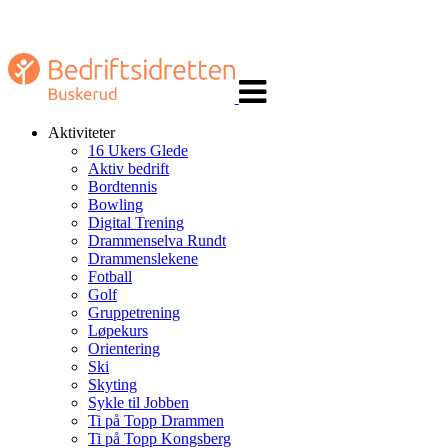
Veksle
navigasjon
Aktiviteter
16 Ukers Glede
Aktiv bedrift
Bordtennis
Bowling
Digital Trening
Drammenselva Rundt
Drammenslekene
Fotball
Golf
Gruppetrening
Løpekurs
Orientering
Ski
Skyting
Sykle til Jobben
Ti på Topp Drammen
Ti på Topp Kongsberg