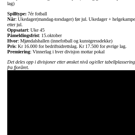
lag)
Spilltype:
7ér fotball
Når
: Ukedager(mandag-torsdager) før jul. Ukedager + helgekampe
etter jul.
Oppsatart
: Uke 45
Påmeldingsfrist
: 15.oktober
Hvor
: Mjøndalshallen (innefotball og kunstgressdekke)
Pris
: Kr 16.000 for bedriftsidrettslag. Kr 17.500 for øvrige lag.
Premiering
: Vinnerlag i hver divisjon mottar pokal
Det deles opp i divisjoner etter ønsket nivå og/eller tabellplassering
fra fjoråret.