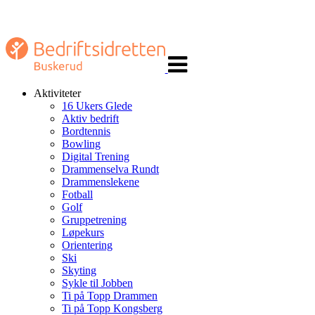
Veksle
navigasjon
Aktiviteter
16 Ukers Glede
Aktiv bedrift
Bordtennis
Bowling
Digital Trening
Drammenselva Rundt
Drammenslekene
Fotball
Golf
Gruppetrening
Løpekurs
Orientering
Ski
Skyting
Sykle til Jobben
Ti på Topp Drammen
Ti på Topp Kongsberg