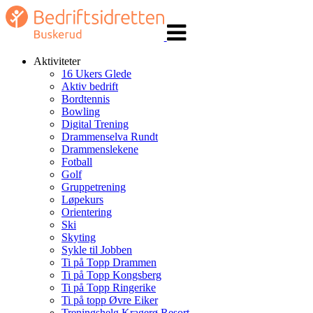
Veksle
navigasjon
Aktiviteter
16 Ukers Glede
Aktiv bedrift
Bordtennis
Bowling
Digital Trening
Drammenselva Rundt
Drammenslekene
Fotball
Golf
Gruppetrening
Løpekurs
Orientering
Ski
Skyting
Sykle til Jobben
Ti på Topp Drammen
Ti på Topp Kongsberg
Ti på Topp Ringerike
Ti på topp Øvre Eiker
Treningshelg Kragerø Resort