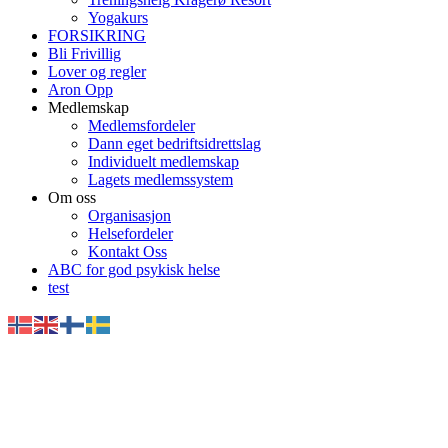
Yogakurs
FORSIKRING
Bli Frivillig
Lover og regler
Aron Opp
Medlemskap
Medlemsfordeler
Dann eget bedriftsidrettslag
Individuelt medlemskap
Lagets medlemssystem
Om oss
Organisasjon
Helsefordeler
Kontakt Oss
ABC for god psykisk helse
test