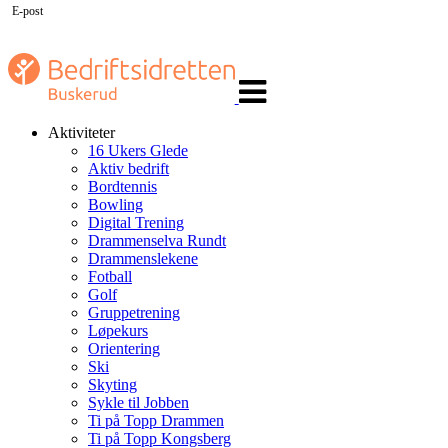
E-post
Veksle
navigasjon
Aktiviteter
16 Ukers Glede
Aktiv bedrift
Bordtennis
Bowling
Digital Trening
Drammenselva Rundt
Drammenslekene
Fotball
Golf
Gruppetrening
Løpekurs
Orientering
Ski
Skyting
Sykle til Jobben
Ti på Topp Drammen
Ti på Topp Kongsberg