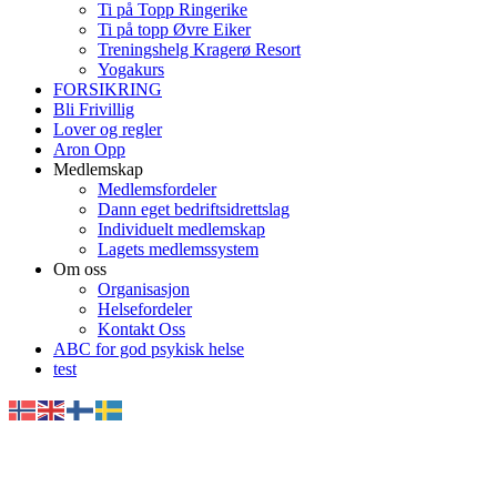
Ti på Topp Ringerike
Ti på topp Øvre Eiker
Treningshelg Kragerø Resort
Yogakurs
FORSIKRING
Bli Frivillig
Lover og regler
Aron Opp
Medlemskap
Medlemsfordeler
Dann eget bedriftsidrettslag
Individuelt medlemskap
Lagets medlemssystem
Om oss
Organisasjon
Helsefordeler
Kontakt Oss
ABC for god psykisk helse
test