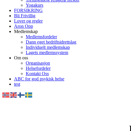
Yogakurs
FORSIKRING
Bli Frivillig
Lover og regler
Aron Opp
Medlemskap
Medlemsfordeler
Dann eget bedriftsidrettslag
Individuelt medlemskap
Lagets medlemssystem
Om oss
Organisasjon
Helsefordeler
Kontakt Oss
ABC for god psykisk helse
test