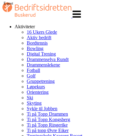
E-post
Veksle
navigasjon
Aktiviteter
16 Ukers Glede
Aktiv bedrift
Bordtennis
Bowling
Digital Trening
Drammenselva Rundt
Drammenslekene
Fotball
Golf
Gruppetrening
Løpekurs
Orientering
Ski
Skyting
Sykle til Jobben
Ti på Topp Drammen
Ti på Topp Kongsberg
Ti på Topp Ringerike
Ti på topp Øvre Eiker
Treningshelg Kragerø Resort